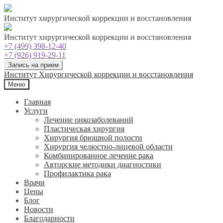
Институт хирургической коррекции и восстановления
Институт хирургической коррекции и восстановления
+7 (499) 398-12-40
+7 (926) 919-29-11
Запись на прием
Перейти
Перейти
Институт Хирургической коррекции и восстановления
к
к
Меню
навигации
содержимому
Главная
Услуги
Лечение онкозаболеваний
Пластическая хирургия
Хирургия брюшной полости
Хирургия челюстно-лицевой области
Комбинированное лечение рака
Авторские методики диагностики
Профилактика рака
Врачи
Цены
Блог
Новости
Благодарности